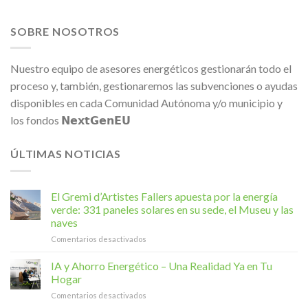
SOBRE NOSOTROS
Nuestro equipo de asesores energéticos gestionarán todo el
proceso y, también, gestionaremos las subvenciones o ayudas
disponibles en cada Comunidad Autónoma y/o municipio y
los fondos 𝗡𝗲𝘅𝘁𝗚𝗲𝗻𝗘𝗨
ÚLTIMAS NOTICIAS
El Gremi d’Artistes Fallers apuesta por la energía
verde: 331 paneles solares en su sede, el Museu y las
naves
en
Comentarios desactivados
El
Gremi
IA y Ahorro Energético – Una Realidad Ya en Tu
d’Artistes
Hogar
Fallers
en
Comentarios desactivados
apuesta
IA