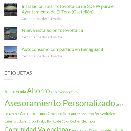
por
y
Instalación solar fotovoltaica de 30 kW para el
la
Ahorro
energía
Ayuntamiento de El Toro (Castellón)
Energético
verde:
en
Comentarios desactivados
–
331
Instalación
Una
paneles
solar
Nueva instalación fotovoltaica
Realidad
solares
fotovoltaica
Ya
en
en
Comentarios desactivados
de
en
su
Nueva
30
Tu
sede,
instalación
Autoconsumo compartido en Benaguacil
kW
Hogar
el
fotovoltaica
para
Museu
en
Comentarios desactivados
el
y
Autoconsumo
Ayuntamiento
las
compartido
de
naves
en
ETIQUETAS
El
Benaguacil
Toro
(Castellón)
Ahorro
Aerotermia
ahorro energético.
Asesoramiento Personalizado
Atico
Autoconsumo Compartido
autoconsumo fotovoltaico
En Alfafar
baterías solares
Black Friday
Bomba de Calor
Coches Electricos
Comunidad Valenciana
Deducciones
Dia Mundial de la Salud