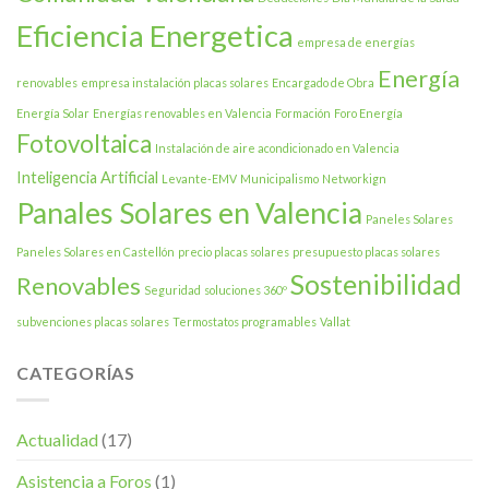
Eficiencia Energetica
empresa de energías
Energía
renovables
empresa instalación placas solares
Encargado de Obra
Energía Solar
Energías renovables en Valencia
Formación
Foro Energía
Fotovoltaica
Instalación de aire acondicionado en Valencia
Inteligencia Artificial
Levante-EMV
Municipalismo
Networkign
Panales Solares en Valencia
Paneles Solares
Paneles Solares en Castellón
precio placas solares
presupuesto placas solares
Sostenibilidad
Renovables
Seguridad
soluciones 360º
subvenciones placas solares
Termostatos programables
Vallat
CATEGORÍAS
Actualidad
(17)
Asistencia a Foros
(1)