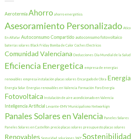
(Castellón)
Ahorro
Aerotermia
ahorro energético.
Asesoramiento Personalizado
Atico
Autoconsumo Compartido
autoconsumo fotovoltaico
En Alfafar
baterías solares
Black Friday
Bomba de Calor
Coches Electricos
Comunidad Valenciana
Deducciones
Dia Mundial de la Salud
Eficiencia Energetica
empresa de energías
Energía
renovables
empresa instalación placas solares
Encargado de Obra
Energía Solar
Energías renovables en Valencia
Formación
Foro Energía
Fotovoltaica
Instalación de aire acondicionado en Valencia
Inteligencia Artificial
Levante-EMV
Municipalismo
Networkign
Panales Solares en Valencia
Paneles Solares
Paneles Solares en Castellón
precio placas solares
presupuesto placas solares
Sostenibilidad
Renovables
Seguridad
soluciones 360º