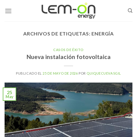
Skip
to
content
ARCHIVOS DE ETIQUETAS:
ENERGÍA
CASOS DE ÉXITO
Nueva instalación fotovoltaica
PUBLICADO EL
25 DE MAYO DE 2026
POR
QUIQUECUEVASGIL
25
May