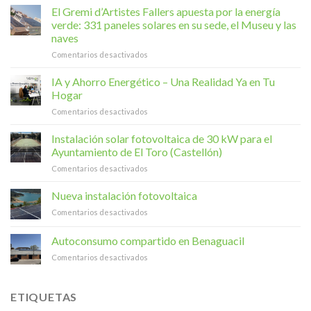
El Gremi d’Artistes Fallers apuesta por la energía
verde: 331 paneles solares en su sede, el Museu y las
naves
en
Comentarios desactivados
El
Gremi
IA y Ahorro Energético – Una Realidad Ya en Tu
d’Artistes
Hogar
Fallers
en
Comentarios desactivados
apuesta
IA
por
y
Instalación solar fotovoltaica de 30 kW para el
la
Ahorro
energía
Ayuntamiento de El Toro (Castellón)
Energético
verde:
en
Comentarios desactivados
–
331
Instalación
Una
paneles
solar
Nueva instalación fotovoltaica
Realidad
solares
fotovoltaica
Ya
en
en
Comentarios desactivados
de
en
su
Nueva
30
Tu
sede,
instalación
Autoconsumo compartido en Benaguacil
kW
Hogar
el
fotovoltaica
para
Museu
en
Comentarios desactivados
el
y
Autoconsumo
Ayuntamiento
las
compartido
de
naves
en
ETIQUETAS
El
Benaguacil
Toro