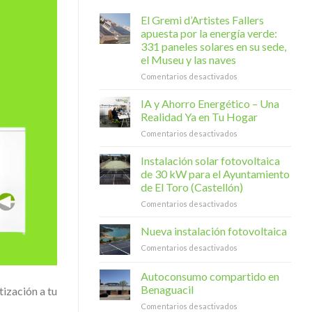
El Gremi d’Artistes Fallers
apuesta por la energía verde:
331 paneles solares en su sede,
el Museu y las naves
en
Comentarios desactivados
El
Gremi
IA y Ahorro Energético – Una
d’Artistes
Realidad Ya en Tu Hogar
Fallers
en
Comentarios desactivados
apuesta
IA
por
y
Instalación solar fotovoltaica
la
Ahorro
energía
de 30 kW para el Ayuntamiento
Energético
verde:
de El Toro (Castellón)
–
331
en
Comentarios desactivados
Una
paneles
Instalación
Realidad
solares
solar
Ya
Nueva instalación fotovoltaica
en
fotovoltaica
en
su
en
Comentarios desactivados
de
Tu
sede,
Nueva
30
Hogar
el
instalación
Autoconsumo compartido en
kW
Museu
fotovoltaica
para
Benaguacil
y
tización a tu
el
las
en
Comentarios desactivados
Ayuntamiento