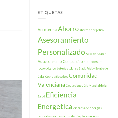
naves
Autoconsumo
de
compartido
El
en
ETIQUETAS
Toro
Benaguacil
(Castellón)
Ahorro
Aerotermia
ahorro energético.
Asesoramiento
Personalizado
Atico En Alfafar
Autoconsumo Compartido
autoconsumo
fotovoltaico
baterías solares
Black Friday
Bomba de
Comunidad
Calor
Coches Electricos
Valenciana
Deducciones
Dia Mundial de la
Eficiencia
Salud
Energetica
empresa de energías
renovables
empresa instalación placas solares