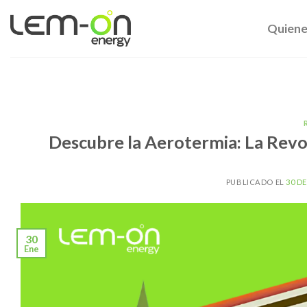
Skip
to
Quiene
content
Descubre la Aerotermia: La Revo
PUBLICADO EL
30 D
30
Ene