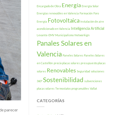
Energía
Encargado de Obra
Energía Solar
Energías renovables en Valencia
Formación
Foro
Fotovoltaica
Energía
Instalación de aire
Inteligencia Artificial
acondicionado en Valencia
Levante-EMV
Municipalismo
Networkign
Panales Solares en
Valencia
Paneles Solares
Paneles Solares
en Castellón
precio placas solares
presupuesto placas
Renovables
solares
Seguridad
soluciones
Sostenibilidad
360º
subvenciones
placas solares
Termostatos programables
Vallat
CATEGORÍAS
ede parecer