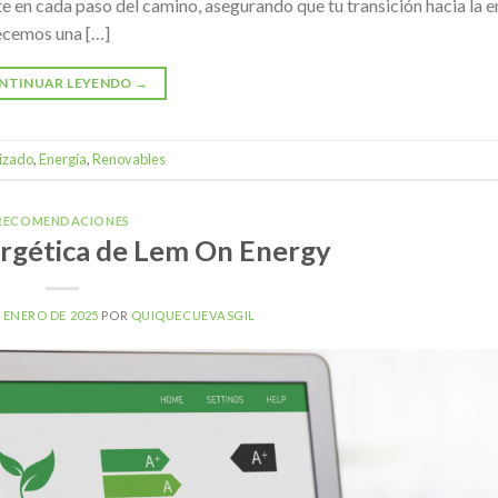
 en cada paso del camino, asegurando que tu transición hacia la e
recemos una […]
NTINUAR LEYENDO
→
izado
,
Energía
,
Renovables
RECOMENDACIONES
ergética de Lem On Energy
E ENERO DE 2025
POR
QUIQUECUEVASGIL