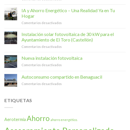
El
Gremi
IA y Ahorro Energético – Una Realidad Ya en Tu
d’Artistes
Hogar
Fallers
en
Comentarios desactivados
apuesta
IA
por
y
Instalación solar fotovoltaica de 30 kW para el
la
Ahorro
energía
Ayuntamiento de El Toro (Castellón)
Energético
verde:
en
Comentarios desactivados
–
331
Instalación
Una
paneles
solar
Nueva instalación fotovoltaica
Realidad
solares
fotovoltaica
Ya
en
en
Comentarios desactivados
de
en
su
Nueva
30
Tu
sede,
instalación
Autoconsumo compartido en Benaguacil
kW
Hogar
el
fotovoltaica
para
Museu
en
Comentarios desactivados
el
y
Autoconsumo
Ayuntamiento
las
compartido
de
naves
en
ETIQUETAS
El
Benaguacil
Toro
(Castellón)
Ahorro
Aerotermia
ahorro energético.