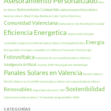
Asesoramiento Personalizado
Atico
Autoconsumo Compartido
autoconsumo fotovoltaico
En Alfafar
baterías solares
Black Friday
Bomba de Calor
Coches Electricos
Comunidad Valenciana
Deducciones
Dia Mundial de la Salud
Eficiencia Energetica
empresa de energías
Energía
renovables
empresa instalación placas solares
Encargado de Obra
Energía Solar
Energías renovables en Valencia
Formación
Foro Energía
Fotovoltaica
Instalación de aire acondicionado en Valencia
Inteligencia Artificial
Levante-EMV
Municipalismo
Networkign
Panales Solares en Valencia
Paneles Solares
Paneles Solares en Castellón
precio placas solares
presupuesto placas solares
Sostenibilidad
Renovables
Seguridad
soluciones 360º
subvenciones placas solares
Termostatos programables
Vallat
CATEGORÍAS