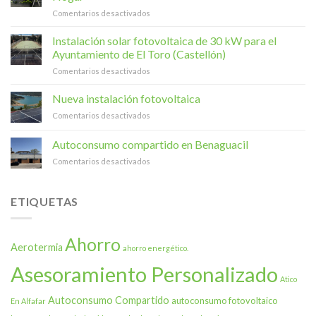
Fallers
en
Comentarios desactivados
apuesta
IA
por
y
Instalación solar fotovoltaica de 30 kW para el
la
Ahorro
energía
Ayuntamiento de El Toro (Castellón)
Energético
verde:
en
Comentarios desactivados
–
331
Instalación
Una
paneles
solar
Nueva instalación fotovoltaica
Realidad
solares
fotovoltaica
Ya
en
en
Comentarios desactivados
de
en
su
Nueva
30
Tu
sede,
instalación
Autoconsumo compartido en Benaguacil
kW
Hogar
el
fotovoltaica
para
Museu
en
Comentarios desactivados
el
y
Autoconsumo
Ayuntamiento
las
compartido
de
naves
en
ETIQUETAS
El
Benaguacil
Toro
(Castellón)
Ahorro
Aerotermia
ahorro energético.
Asesoramiento Personalizado
Atico
Autoconsumo Compartido
autoconsumo fotovoltaico
En Alfafar