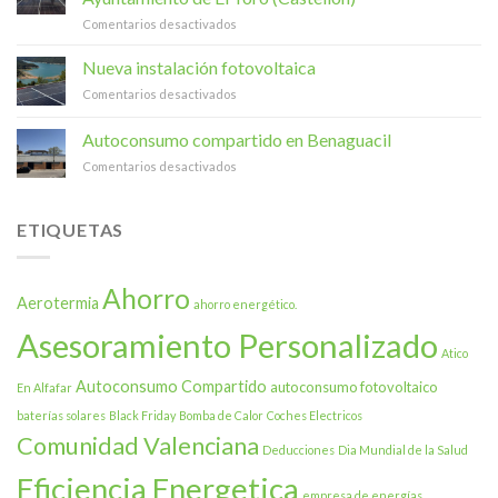
Energético
verde:
en
Comentarios desactivados
–
331
Instalación
Una
paneles
solar
Nueva instalación fotovoltaica
Realidad
solares
fotovoltaica
Ya
en
en
Comentarios desactivados
de
en
su
Nueva
30
Tu
sede,
instalación
Autoconsumo compartido en Benaguacil
kW
Hogar
el
fotovoltaica
para
Museu
en
Comentarios desactivados
el
y
Autoconsumo
Ayuntamiento
las
compartido
de
naves
en
ETIQUETAS
El
Benaguacil
Toro
(Castellón)
Ahorro
Aerotermia
ahorro energético.
Asesoramiento Personalizado
Atico
Autoconsumo Compartido
autoconsumo fotovoltaico
En Alfafar
baterías solares
Black Friday
Bomba de Calor
Coches Electricos
Comunidad Valenciana
Deducciones
Dia Mundial de la Salud
Eficiencia Energetica
empresa de energías