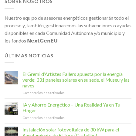
SOBRE NOSOTROS
Nuestro equipo de asesores energéticos gestionarán todo el
proceso y, también, gestionaremos las subvenciones o ayudas
disponibles en cada Comunidad Autónoma y/o municipio y
los fondos 𝗡𝗲𝘅𝘁𝗚𝗲𝗻𝗘𝗨
ÚLTIMAS NOTICIAS
El Gremi d’Artistes Fallers apuesta por la energía
verde: 331 paneles solares en su sede, el Museu y las
naves
en
Comentarios desactivados
El
Gremi
IA y Ahorro Energético – Una Realidad Ya en Tu
d’Artistes
Hogar
Fallers
en
Comentarios desactivados
apuesta
IA
por
y
Instalación solar fotovoltaica de 30 kW para el
la
Ahorro
energía
Ayuntamiento de El Toro (Castellón)