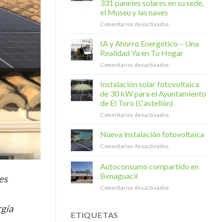
331 paneles solares en su sede,
el Museu y las naves
en
Comentarios desactivados
El
Gremi
IA y Ahorro Energético – Una
d’Artistes
Realidad Ya en Tu Hogar
Fallers
en
Comentarios desactivados
apuesta
IA
por
y
Instalación solar fotovoltaica
la
Ahorro
energía
de 30 kW para el Ayuntamiento
Energético
verde:
de El Toro (Castellón)
–
331
en
Comentarios desactivados
Una
paneles
Instalación
Realidad
solares
solar
Ya
Nueva instalación fotovoltaica
en
fotovoltaica
en
su
en
Comentarios desactivados
de
Tu
sede,
Nueva
30
Hogar
el
instalación
Autoconsumo compartido en
kW
Museu
fotovoltaica
para
Benaguacil
y
es
el
las
en
Comentarios desactivados
Ayuntamiento
naves
Autoconsumo
de
compartido
rgía
El
en
ETIQUETAS
Toro
Benaguacil