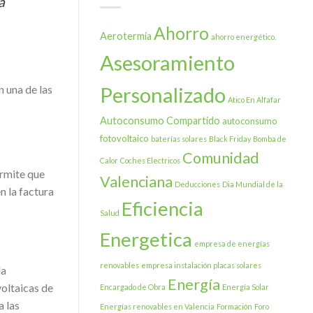
a
(Castellón)
Ahorro
Aerotermia
ahorro energético.
Asesoramiento
Personalizado
n una de las
Atico En Alfafar
Autoconsumo Compartido
autoconsumo
fotovoltaico
baterías solares
Black Friday
Bomba de
Comunidad
Calor
Coches Electricos
ermite que
Valenciana
Deducciones
Dia Mundial de la
n la factura
Eficiencia
Salud
Energetica
empresa de energías
renovables
empresa instalación placas solares
la
Energía
oltaicas de
Encargado de Obra
Energía Solar
a las
Energías renovables en Valencia
Formación
Foro