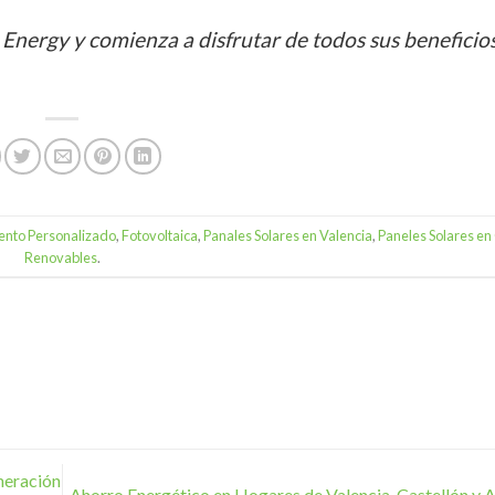
 Energy y comienza a disfrutar de todos sus beneficio
nto Personalizado
,
Fotovoltaica
,
Panales Solares en Valencia
,
Paneles Solares en
Renovables
.
eneración
Ahorro Energético en Hogares de Valencia, Castellón y 