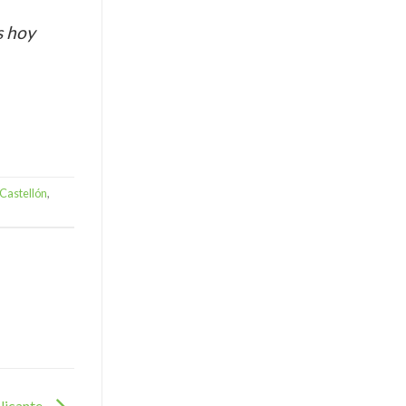
s hoy
 Castellón
,
Alicante