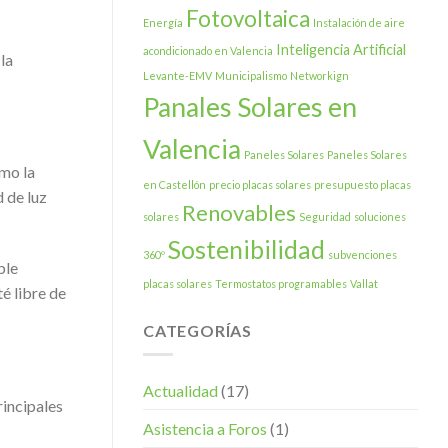
Fotovoltaica
Energía
Instalación de aire
Inteligencia Artificial
acondicionado en Valencia
la
Levante-EMV
Municipalismo
Networkign
Panales Solares en
Valencia
Paneles Solares
Paneles Solares
imo la
en Castellón
precio placas solares
presupuesto placas
d de luz
Renovables
solares
Seguridad
soluciones
Sostenibilidad
360º
subvenciones
ble
placas solares
Termostatos programables
Vallat
é libre de
CATEGORÍAS
Actualidad
(17)
rincipales
Asistencia a Foros
(1)