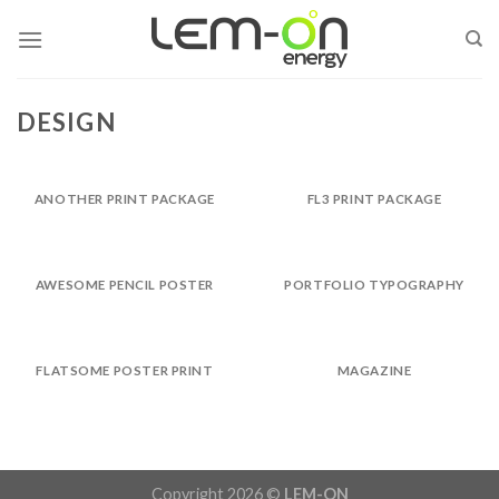
Skip
to
content
DESIGN
ANOTHER PRINT PACKAGE
FL3 PRINT PACKAGE
AWESOME PENCIL POSTER
PORTFOLIO TYPOGRAPHY
FLATSOME POSTER PRINT
MAGAZINE
Copyright 2026 ©
LEM-ON